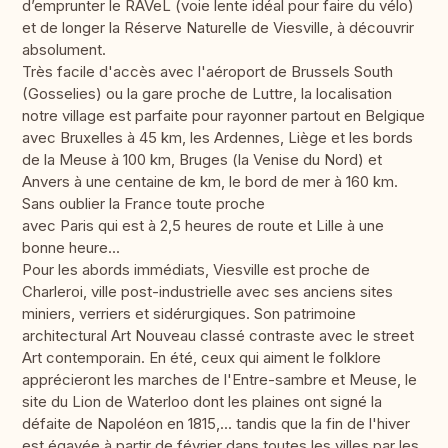
d’emprunter le RAVeL (voie lente idéal pour faire du vélo)
et de longer la Réserve Naturelle de Viesville, à découvrir
absolument.
Très facile d'accès avec l'aéroport de Brussels South
(Gosselies) ou la gare proche de Luttre, la localisation
notre village est parfaite pour rayonner partout en Belgique
avec Bruxelles à 45 km, les Ardennes, Liège et les bords
de la Meuse à 100 km, Bruges (la Venise du Nord) et
Anvers à une centaine de km, le bord de mer à 160 km.
Sans oublier la France toute proche
avec Paris qui est à 2,5 heures de route et Lille à une
bonne heure...
Pour les abords immédiats, Viesville est proche de
Charleroi, ville post-industrielle avec ses anciens sites
miniers, verriers et sidérurgiques. Son patrimoine
architectural Art Nouveau classé contraste avec le street
Art contemporain. En été, ceux qui aiment le folklore
apprécieront les marches de l'Entre-sambre et Meuse, le
site du Lion de Waterloo dont les plaines ont signé la
défaite de Napoléon en 1815,... tandis que la fin de l'hiver
est égayée à partir de février dans toutes les villes par les