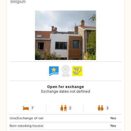
Belgium
Open for exchange
Exchange dates not defined
7
2
3
Use/Exchange of car:
CA
ES
Yes
Non-smoking house:
GR
HR
Yes