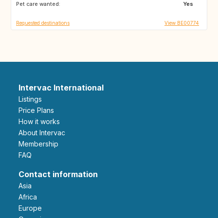
Pet care wanted:
IT
MA
Yes
Requested destinations
View BE00774
Intervac International
Listings
Price Plans
How it works
About Intervac
Membership
FAQ
Contact information
Asia
Africa
Europe