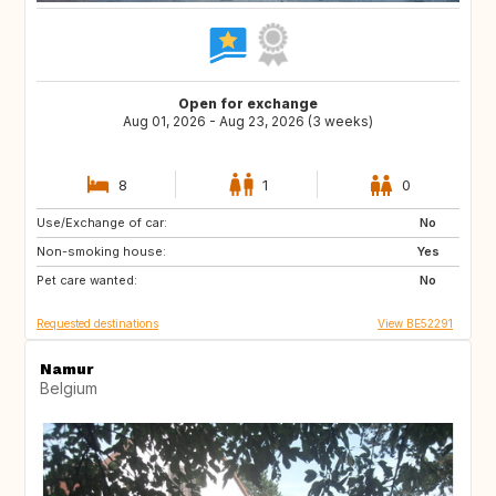
Open for exchange
Aug 01, 2026 - Aug 23, 2026 (3 weeks)
8
1
0
Use/Exchange of car:
PL
DE
No
Non-smoking house:
GB
PL
Yes
Pet care wanted:
DE
No
Requested destinations
View BE52291
Namur
Belgium