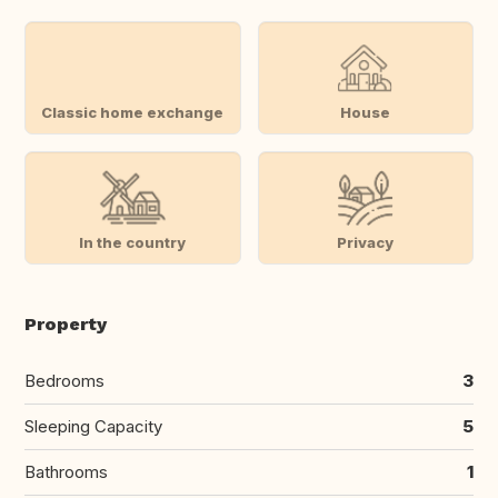
Classic home exchange
House
In the country
Privacy
Property
Bedrooms
3
Sleeping Capacity
5
Bathrooms
1