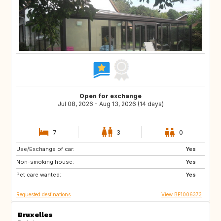
Open for exchange
Jul 08, 2026 - Aug 13, 2026 (14 days)
7
3
0
Use/Exchange of car:
IT
ZA
Yes
Non-smoking house:
IS
ES
Yes
Pet care wanted:
US
IT
Yes
Requested destinations
View BE1006373
Bruxelles