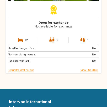
Open for exchange
Not available for exchange
12
2
1
Use/Exchange of car:
ES
CA
No
Non-smoking house:
TH
ID
No
Pet care wanted:
No
Requested destinations
View ES49873
Intervac International