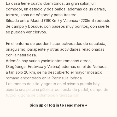
La casa tiene cuatro dormitorios, un gran salón, un
comedor, un estudio y dos baños, además de un garaje,
terraza, zona de césped y patio trasero.
Situada entre Madrid (160Km) y Valencia (220km) rodeado
de campo y bosque, con paseos muy bonitos, con suerte
se pueden ver ciervos.
En el entorno se pueden hacer actividades de escalada,
piragüismo, parapente y otras actividades relacionadas
con la naturaleza.
Además hay varios yacimientos romanos cerca,
(Segóbriga, Ercávica y Valeria) además en el de Noheda ,
a tan solo 20 km, se ha descubierto el mayor mosaico
romano encontrado en la Península Ibérica
Los meses de julio y agosto en el mismo pueblo hay
abierta una piscina pública, con pista de padel, campo de
fútbol 7, zona de columpios y terraza bar.
Sign up or log in to read more
Translate this