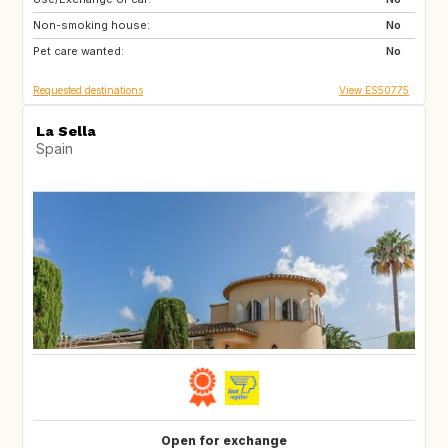
Non-smoking house:
RO
JO
No
Pet care wanted:
GE
AM
No
Requested destinations
View ES50775
La Sella
Spain
Open for exchange