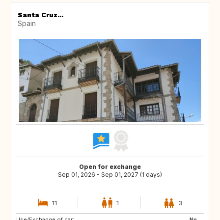
Santa Cruz...
Spain
Open for exchange
Sep 01, 2026 - Sep 01, 2027 (1 days)
11
1
3
Use/Exchange of car:
DE
PL
No