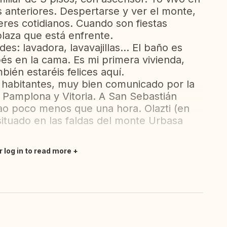
s anteriores. Despertarse y ver el monte,
res cotidianos. Cuando son fiestas
plaza que está enfrente.
es: lavadora, lavavajillas... El baño es
s en la cama. Es mi primera vivienda,
ién estaréis felices aquí.
 habitantes, muy bien comunicado por la
 Pamplona y Vitoria. A San Sebastián
bao poco menos que una hora. Olazti (en
situado en las faldas del monte Urbasa
r log in to read more