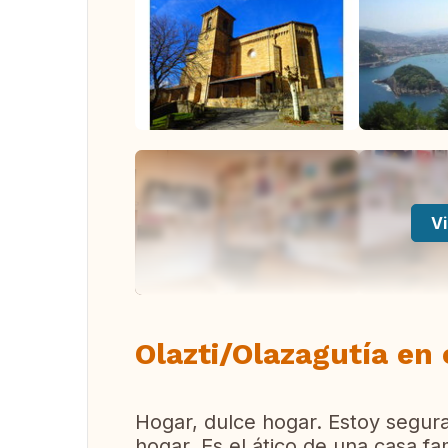
Vi
Olazti/Olazagutía en 
Hogar, dulce hogar. Estoy segur
hogar. Es el ático de una casa fa