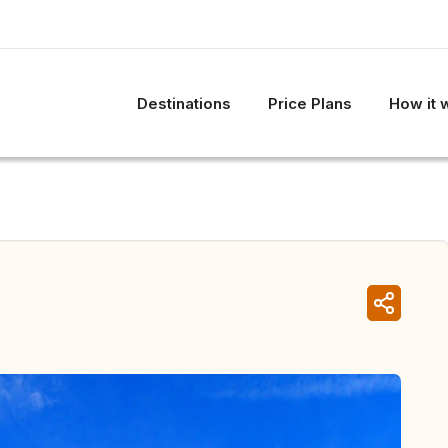
Destinations
Price Plans
How it 