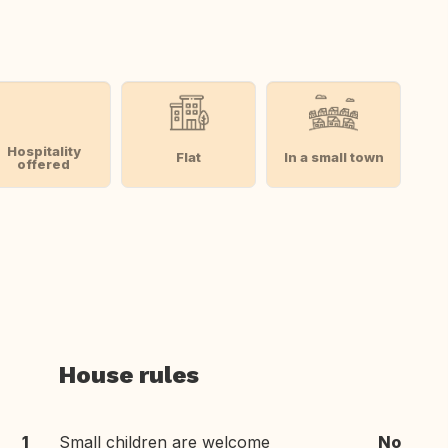
Hospitality
Flat
In a small town
offered
House rules
1
Small children are welcome
No