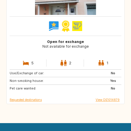
Open for exchange
Not available for exchange
5
2
1
Use/Exchange of car:
BE
NL
No
Non-smoking house:
DE
IT
Yes
Pet care wanted:
ES
DK
No
Requested destinations
View DE1014879