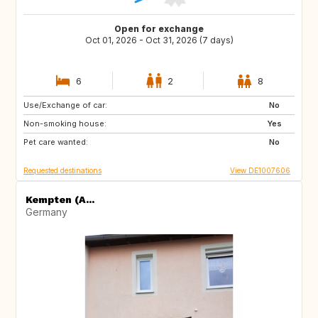
Open for exchange
Oct 01, 2026 - Oct 31, 2026 (7 days)
6
2
8
Use/Exchange of car:
DE
GB
No
Non-smoking house:
Yes
Pet care wanted:
No
Requested destinations
View DE1007606
Kempten (A...
Germany