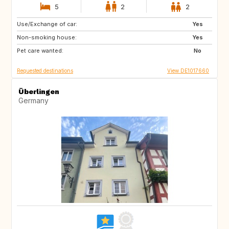
5
2
2
Use/Exchange of car:
AT
FR
Yes
Non-smoking house:
NL
Yes
Pet care wanted:
No
Requested destinations
View DE1017660
Überlingen
Germany