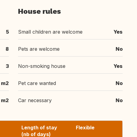
House rules
5
Small children are welcome
Yes
8
Pets are welcome
No
3
Non-smoking house
Yes
 m2
Pet care wanted
No
 m2
Car necessary
No
Length of stay
Flexible
(nb of days)