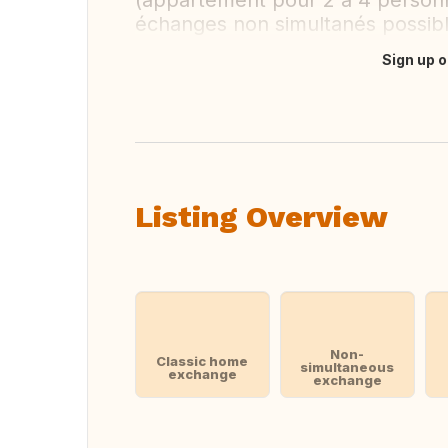
(appartement pour 2 à 4 personne
échanges non simultanés possibl
Sign up o
Translate this
Listing Overview
Non-
Classic home
simultaneous
exchange
exchange