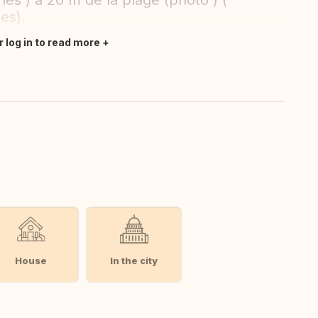
s ) à 20 m de la plage (photo ) (
es).
r log in to read more
House
In the city