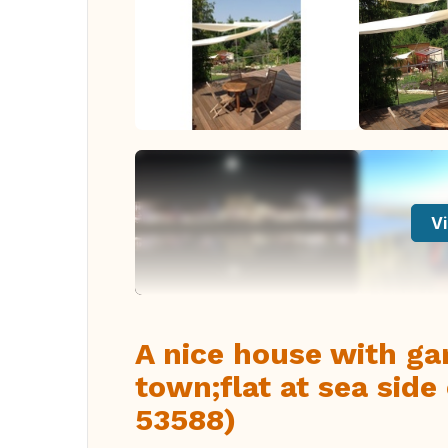
Vi
A nice house with gar
town;flat at sea side
53588)